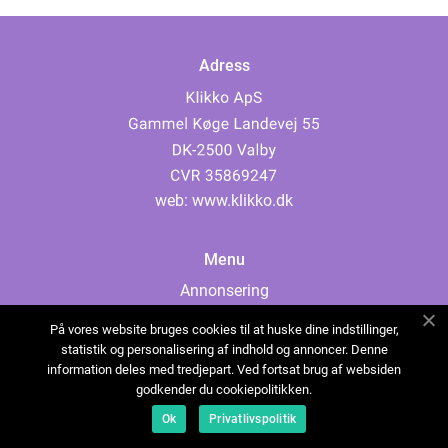
Adress
web:
www.klikko.dk
Menu
Annonsering
Om oss
På vores website bruges cookies til at huske dine indstillinger,
Cookies
statistik og personalisering af indhold og annoncer. Denne
information deles med tredjepart. Ved fortsat brug af websiden
Kontakta oss
godkender du cookiepolitikken.
Sitemap
Ok
Privatlivspolitik