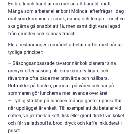
En bra lunch handlar om mer än att bara bli mätt.
Många som arbetar eller bor i Mölndal efterfrågar i dag
mat som kombinerar smak, näring och tempo. Lunchen
ska gärna gå snabbt att få, men samtidigt vara lagad
från grunden och kännas fräsch.
Flera restauranger i området arbetar därför med några
tydliga principer:
– Säsongsanpassade råvaror när kök planerar sina
menyer efter säsong blir smakerna fylligare och
råvarorna ofta både mer prisvärda och hållbara.
Rotfrukter på hösten, primörer på våren och bär på
sommaren gör luncherna mer levande över året.
– Tydlig struktur på lunchen många gäster uppskattar
när upplägget är enkelt. Till exempel att du betalar vid
entrén, väljer mellan kött, fisk eller grönt direkt vid köket
och får salladsbuffé, bröd, dryck och kaffe inkluderat i
priset.