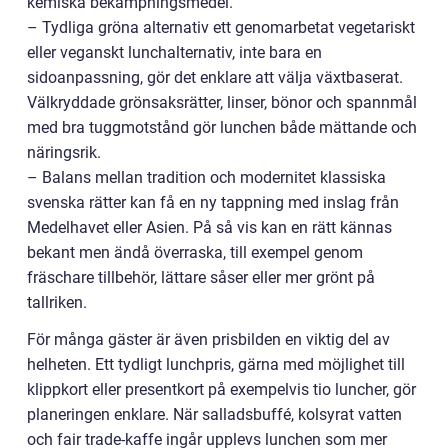
kemiska bekämpningsmedel.
– Tydliga gröna alternativ ett genomarbetat vegetariskt
eller veganskt lunchalternativ, inte bara en
sidoanpassning, gör det enklare att välja växtbaserat.
Välkryddade grönsaksrätter, linser, bönor och spannmål
med bra tuggmotstånd gör lunchen både mättande och
näringsrik.
– Balans mellan tradition och modernitet klassiska
svenska rätter kan få en ny tappning med inslag från
Medelhavet eller Asien. På så vis kan en rätt kännas
bekant men ändå överraska, till exempel genom
fräschare tillbehör, lättare såser eller mer grönt på
tallriken.
För många gäster är även prisbilden en viktig del av
helheten. Ett tydligt lunchpris, gärna med möjlighet till
klippkort eller presentkort på exempelvis tio luncher, gör
planeringen enklare. När salladsbuffé, kolsyrat vatten
och fair trade-kaffe ingår upplevs lunchen som mer