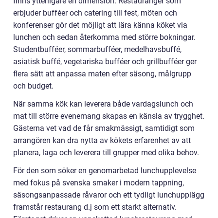
finns ytterligare en dimension. Restauranger som
erbjuder bufféer och catering till fest, möten och
konferenser gör det möjligt att lära känna köket via
lunchen och sedan återkomma med större bokningar.
Studentbufféer, sommarbufféer, medelhavsbuffé,
asiatisk buffé, vegetariska bufféer och grillbufféer ger
flera sätt att anpassa maten efter säsong, målgrupp
och budget.
När samma kök kan leverera både vardagslunch och
mat till större evenemang skapas en känsla av trygghet.
Gästerna vet vad de får smakmässigt, samtidigt som
arrangören kan dra nytta av kökets erfarenhet av att
planera, laga och leverera till grupper med olika behov.
För den som söker en genomarbetad lunchupplevelse
med fokus på svenska smaker i modern tappning,
säsongsanpassade råvaror och ett tydligt lunchupplägg
framstår restaurang d.j som ett starkt alternativ.