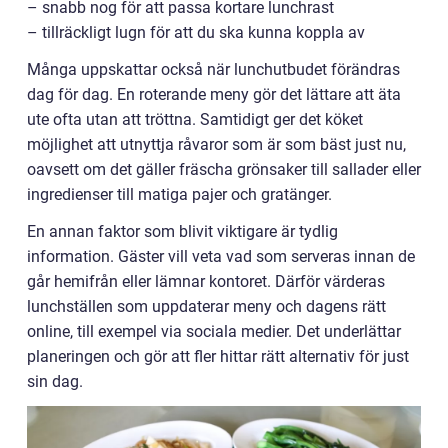
– snabb nog för att passa kortare lunchrast
– tillräckligt lugn för att du ska kunna koppla av
Många uppskattar också när lunchutbudet förändras
dag för dag. En roterande meny gör det lättare att äta
ute ofta utan att tröttna. Samtidigt ger det köket
möjlighet att utnyttja råvaror som är som bäst just nu,
oavsett om det gäller fräscha grönsaker till sallader eller
ingredienser till matiga pajer och gratänger.
En annan faktor som blivit viktigare är tydlig
information. Gäster vill veta vad som serveras innan de
går hemifrån eller lämnar kontoret. Därför värderas
lunchställen som uppdaterar meny och dagens rätt
online, till exempel via sociala medier. Det underlättar
planeringen och gör att fler hittar rätt alternativ för just
sin dag.