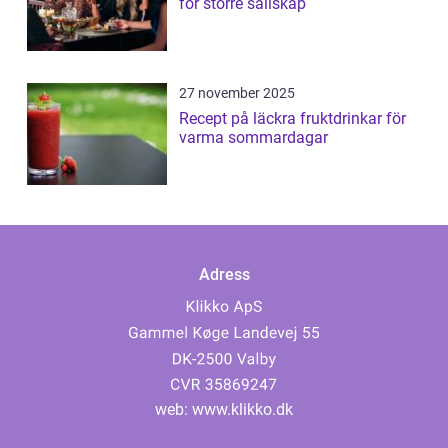
för större sällskap
27 november 2025
Recept på läckra fruktdrinkar för
varma sommardagar
Adress
web:
www.klikko.dk