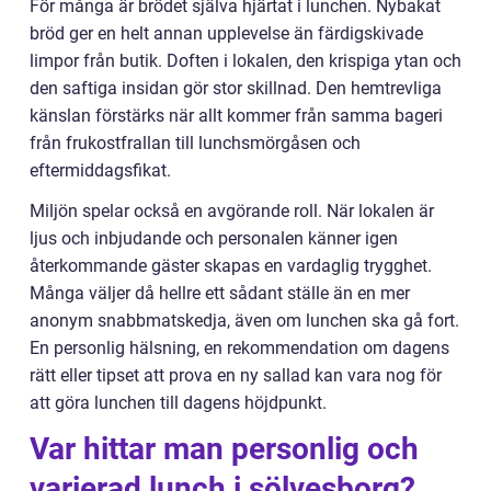
För många är brödet själva hjärtat i lunchen. Nybakat
bröd ger en helt annan upplevelse än färdigskivade
limpor från butik. Doften i lokalen, den krispiga ytan och
den saftiga insidan gör stor skillnad. Den hemtrevliga
känslan förstärks när allt kommer från samma bageri
från frukostfrallan till lunchsmörgåsen och
eftermiddagsfikat.
Miljön spelar också en avgörande roll. När lokalen är
ljus och inbjudande och personalen känner igen
återkommande gäster skapas en vardaglig trygghet.
Många väljer då hellre ett sådant ställe än en mer
anonym snabbmatskedja, även om lunchen ska gå fort.
En personlig hälsning, en rekommendation om dagens
rätt eller tipset att prova en ny sallad kan vara nog för
att göra lunchen till dagens höjdpunkt.
Var hittar man personlig och
varierad lunch i sölvesborg?