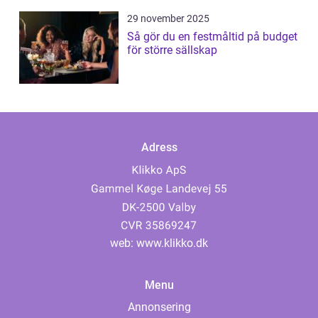
29 november 2025
Så gör du en festmåltid på budget
för större sällskap
Adress
web:
www.klikko.dk
Menu
Annonsering