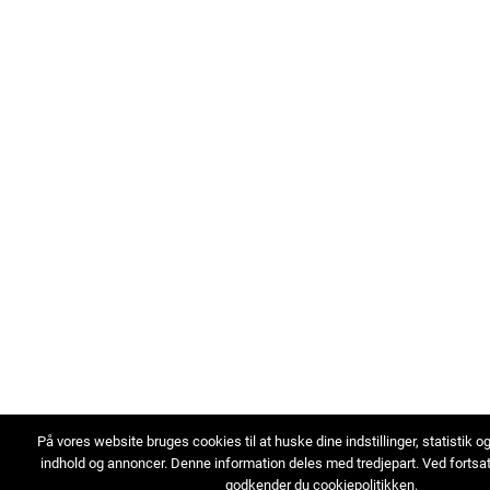
På vores website bruges cookies til at huske dine indstillinger, statistik o
indhold og annoncer. Denne information deles med tredjepart. Ved fortsa
godkender du cookiepolitikken.