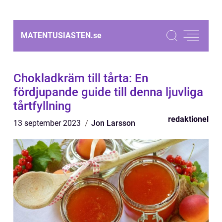
MATENTUSIASTEN.
se
Chokladkräm till tårta: En
fördjupande guide till denna ljuvliga
tårtfyllning
redaktionel
13 september 2023
Jon Larsson