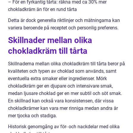
– För en fyrkantig tårta: räkna med ca 30% mer
chokladkräm än för en rund tårta
Detta är dock generella riktlinjer och mätningarna kan
variera beroende på receptet och personlig preferens.
Skillnader mellan olika
chokladkräm till tårta
Skillnaderna mellan olika chokladkräm till tårta beror på
kvaliteten och typen av choklad som används, samt
eventuella extra smaker eller ingredienser. Mörk
chokladkräm ger en djupare och intensivare smak,
medan ljusare choklad ger en mer subtil och söt smak.
En skillnad kan också vara konsistensen, där vissa
chokladkrämer kan vara mer rinniga medan andra är
mer tjocka och stadiga.
Historisk genomgång av för- och nackdelar med olika