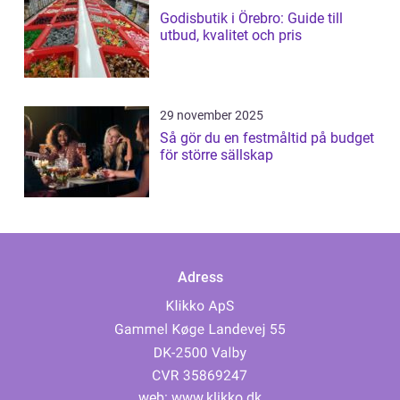
Godisbutik i Örebro: Guide till
utbud, kvalitet och pris
29 november 2025
Så gör du en festmåltid på budget
för större sällskap
Adress
web:
www.klikko.dk