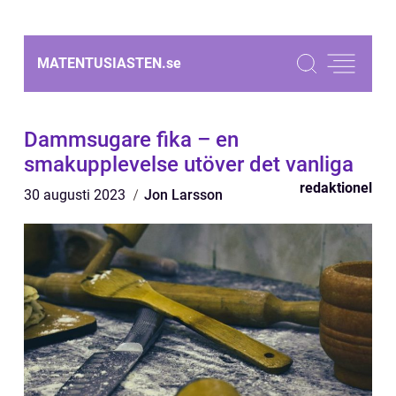
MATENTUSIASTEN.
se
Dammsugare fika – en
smakupplevelse utöver det vanliga
redaktionel
30 augusti 2023
Jon Larsson