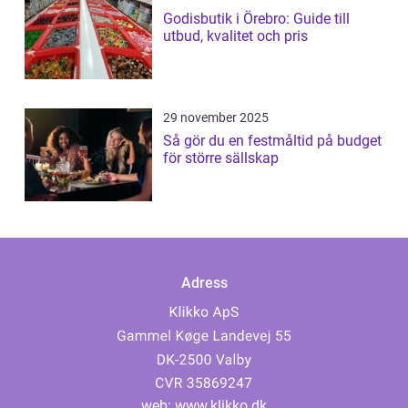
Godisbutik i Örebro: Guide till
utbud, kvalitet och pris
29 november 2025
Så gör du en festmåltid på budget
för större sällskap
Adress
web:
www.klikko.dk