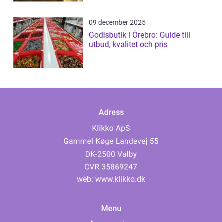
09 december 2025
Godisbutik i Örebro: Guide till
utbud, kvalitet och pris
Adress
web:
www.klikko.dk
Menu