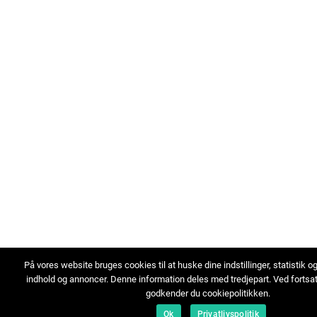
På vores website bruges cookies til at huske dine indstillinger, statistik o
indhold og annoncer. Denne information deles med tredjepart. Ved fortsa
godkender du cookiepolitikken.
Ok
Privatlivspolitik