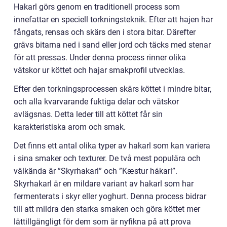
Hakarl görs genom en traditionell process som
innefattar en speciell torkningsteknik. Efter att hajen har
fångats, rensas och skärs den i stora bitar. Därefter
grävs bitarna ned i sand eller jord och täcks med stenar
för att pressas. Under denna process rinner olika
vätskor ur köttet och hajar smakprofil utvecklas.
Efter den torkningsprocessen skärs köttet i mindre bitar,
och alla kvarvarande fuktiga delar och vätskor
avlägsnas. Detta leder till att köttet får sin
karakteristiska arom och smak.
Det finns ett antal olika typer av hakarl som kan variera
i sina smaker och texturer. De två mest populära och
välkända är ”Skyrhakarl” och ”Kæstur hákarl”.
Skyrhakarl är en mildare variant av hakarl som har
fermenterats i skyr eller yoghurt. Denna process bidrar
till att mildra den starka smaken och göra köttet mer
lättillgängligt för dem som är nyfikna på att prova