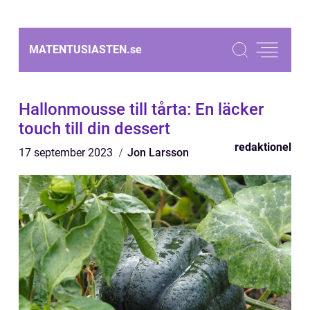
MATENTUSIASTEN.
se
Hallonmousse till tårta: En läcker
touch till din dessert
redaktionel
17 september 2023
Jon Larsson