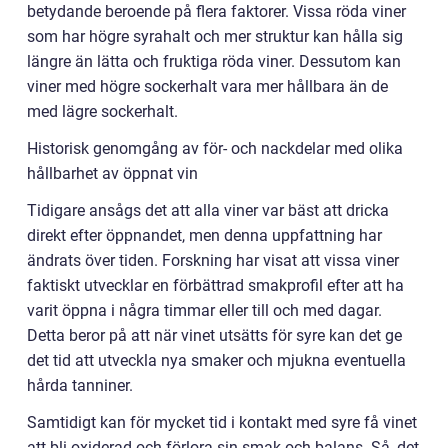
betydande beroende på flera faktorer. Vissa röda viner
som har högre syrahalt och mer struktur kan hålla sig
längre än lätta och fruktiga röda viner. Dessutom kan
viner med högre sockerhalt vara mer hållbara än de
med lägre sockerhalt.
Historisk genomgång av för- och nackdelar med olika
hållbarhet av öppnat vin
Tidigare ansågs det att alla viner var bäst att dricka
direkt efter öppnandet, men denna uppfattning har
ändrats över tiden. Forskning har visat att vissa viner
faktiskt utvecklar en förbättrad smakprofil efter att ha
varit öppna i några timmar eller till och med dagar.
Detta beror på att när vinet utsätts för syre kan det ge
det tid att utveckla nya smaker och mjukna eventuella
hårda tanniner.
Samtidigt kan för mycket tid i kontakt med syre få vinet
att bli oxiderad och förlora sin smak och balans. Så, det