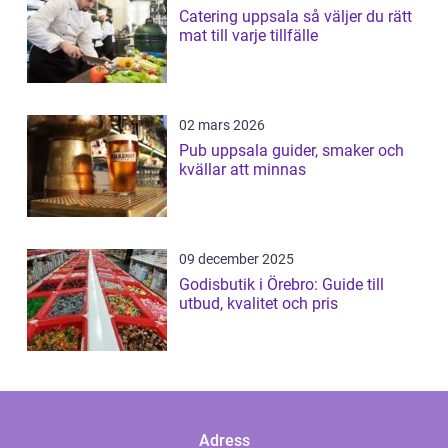
Catering uppsala så väljer du rätt
mat till varje tillfälle
02 mars 2026
Pub uppsala guider, smaker och
kvällar att minnas
09 december 2025
Godisbutik i Örebro: Guide till
utbud, kvalitet och pris
Adress