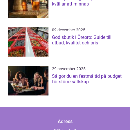
kvällar att minnas
09 december 2025
Godisbutik i Örebro: Guide till
utbud, kvalitet och pris
29 november 2025
Så gör du en festmåltid på budget
för större sällskap
Adress