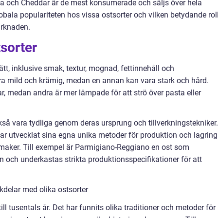
lla och Cheddar är de mest konsumerade och säljs över hela
lobala populariteten hos vissa ostsorter och vilken betydande rol
arknaden.
tsorter
 sätt, inklusive smak, textur, mognad, fettinnehåll och
a mild och krämig, medan en annan kan vara stark och hård.
r, medan andra är mer lämpade för att strö över pasta eller
kså vara tydliga genom deras ursprung och tillverkningstekniker.
har utvecklat sina egna unika metoder för produktion och lagring
smaker. Till exempel är Parmigiano-Reggiano en ost som
ien och underkastas strikta produktionsspecifikationer för att
delar med olika ostsorter
ill tusentals år. Det har funnits olika traditioner och metoder för