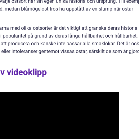
 varje ostsort har sin egen unika historia och ursprung. Till exem
nd, medan blåmögelost tros ha uppstått av en slump när ostar
rna med olika ostsorter är det viktigt att granska deras historia
 i popularitet på grund av deras långa hållbarhet och hållbarhet,
tt producera och kanske inte passar alla smaklökar. Det är oc
 eller intoleranser gentemot vissas ostar, särskilt de som är gjor
av videoklipp