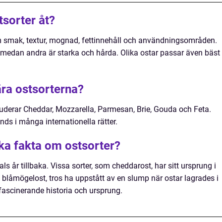
stsorter åt?
nom smak, textur, mognad, fettinnehåll och användningsområden.
 medan andra är starka och hårda. Olika ostar passar även bäst
ra ostsorterna?
uderar Cheddar, Mozzarella, Parmesan, Brie, Gouda och Feta.
ds i många internationella rätter.
ska fakta om ostsorter?
als år tillbaka. Vissa sorter, som cheddarost, har sitt ursprung i
blåmögelost, tros ha uppstått av en slump när ostar lagrades i
n fascinerande historia och ursprung.