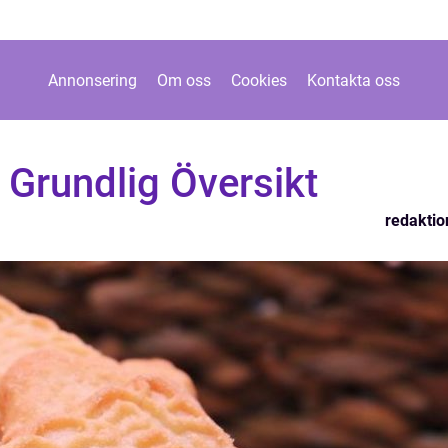
Annonsering
Om oss
Cookies
Kontakta oss
 Grundlig Översikt
redaktio