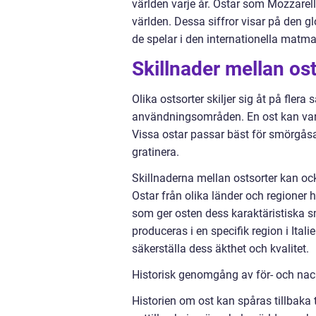
världen varje år. Ostar som Mozzare
världen. Dessa siffror visar på den g
de spelar i den internationella matm
Skillnader mellan os
Olika ostsorter skiljer sig åt på flera
användningsområden. En ost kan var
Vissa ostar passar bäst för smörgåsa
gratinera.
Skillnaderna mellan ostsorter kan oc
Ostar från olika länder och regioner 
som ger osten dess karaktäristiska 
produceras i en specifik region i Ital
säkerställa dess äkthet och kvalitet.
Historisk genomgång av för- och nack
Historien om ost kan spåras tillbaka t