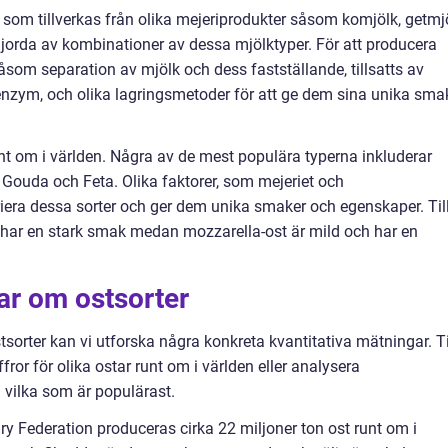
ar som tillverkas från olika mejeriprodukter såsom komjölk, getmj
gjorda av kombinationer av dessa mjölktyper. För att producera
åsom separation av mjölk och dess fastställande, tillsatts av
enzym, och olika lagringsmetoder för att ge dem sina unika sma
runt om i världen. Några av de mest populära typerna inkluderar
 Gouda och Feta. Olika faktorer, som mejeriet och
variera dessa sorter och ger dem unika smaker och egenskaper. Til
har en stark smak medan mozzarella-ost är mild och har en
ar om ostsorter
stsorter kan vi utforska några konkreta kvantitativa mätningar. Ti
fror för olika ostar runt om i världen eller analysera
på vilka som är populärast.
iry Federation produceras cirka 22 miljoner ton ost runt om i