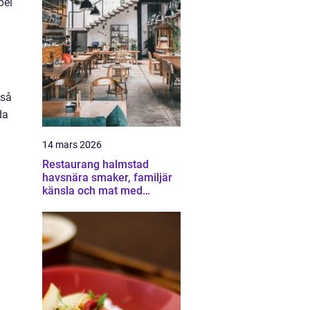
pel
kså
da
14 mars 2026
Restaurang halmstad
havsnära smaker, familjär
känsla och mat med
omtanke