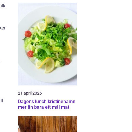
ölk
ker
l
21 april 2026
ll
Dagens lunch kristinehamn
mer än bara ett mål mat