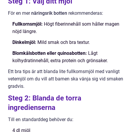
Steg 1: Välj ditt mjöl
För en mer
näringsrik botten
rekommenderas:
Fullkornsmjöl:
Högt fiberinnehåll som håller magen
nöjd längre.
Dinkelmjöl:
Mild smak och bra textur.
Blomkålsbotten eller quinoabotten:
Lågt
kolhydratinnehåll, extra protein och grönsaker.
Ett bra tips är att blanda lite fullkornsmjöl med vanligt
vetemjöl om du vill att barnen ska vänja sig vid smaken
gradvis.
Steg 2: Blanda de torra
ingredienserna
Till en standarddeg behöver du:
4 dl mjöl