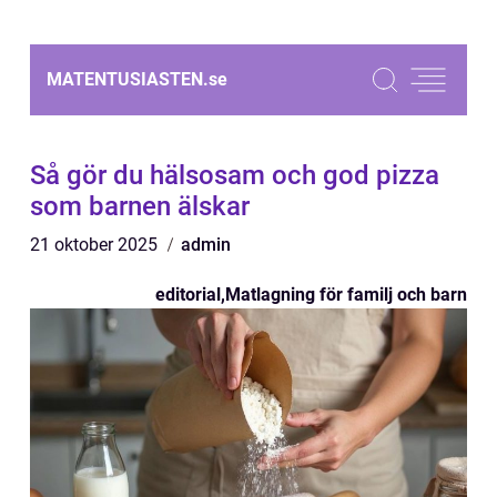
MATENTUSIASTEN.
se
Så gör du hälsosam och god pizza
som barnen älskar
21 oktober 2025
admin
editorial
,
Matlagning för familj och barn