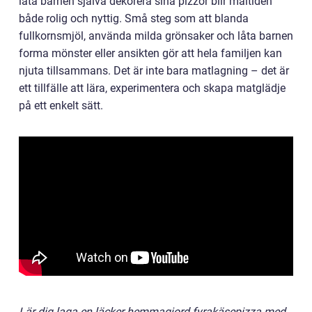
låta barnen själva dekorera sina pizzor blir måltiden
både rolig och nyttig. Små steg som att blanda
fullkornsmjöl, använda milda grönsaker och låta barnen
forma mönster eller ansikten gör att hela familjen kan
njuta tillsammans. Det är inte bara matlagning – det är
ett tillfälle att lära, experimentera och skapa matglädje
på ett enkelt sätt.
Lär dig laga en läcker hemmagjord fyrakäsepizza med