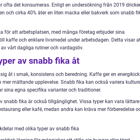
ur ofta det konsumeras. Enligt en undersökning från 2019 dricke
n och cirka 40% äter en liten macka eller bakverk som snabb fi
ka för att arbetsplatsen, med många företag erbjuder sina
till kaffe och enklare livsmedel under arbetsdagen. Detta visar a
 av vårt dagliga rutiner och vardagsliv.
typer av snabb fika åt
r sig åt i smak, konsistens och beredning. Kaffe ger en energikick
mer mättande upplevelse. Snabb fika kan också variera kulturel
 sina egna specifika varianter och traditioner.
av snabb fika är också tillgänglighet. Vissa typer kan vara lättare
estaurang eller kafé, medan andra kan kräva mer förberedelse o
delar med olika typer av snabb fika