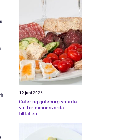
a
a
12 juni 2026
ch
Catering göteborg smarta
val för minnesvärda
tillfällen
a