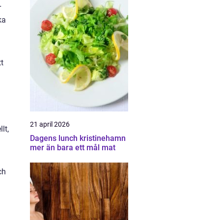
r
ka
tt
21 april 2026
lt,
Dagens lunch kristinehamn
mer än bara ett mål mat
ch