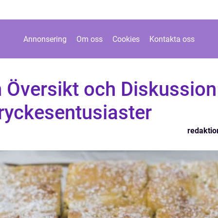
Annonsering
Om oss
Cookies
Kontakta oss
 Översikt och Diskussion
ryckesentusiaster
redaktio