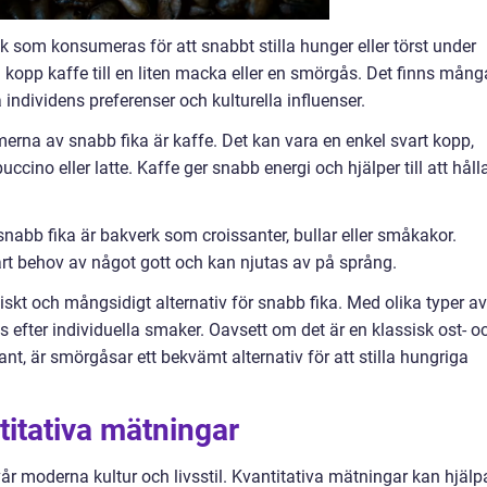
ck som konsumeras för att snabbt stilla hunger eller törst under
l kopp kaffe till en liten macka eller en smörgås. Det finns mång
individens preferenser och kulturella influenser.
erna av snabb fika är kaffe. Det kan vara en enkel svart kopp,
ino eller latte. Kaffe ger snabb energi och hjälper till att håll
nabb fika är bakverk som croissanter, bullar eller småkakor.
vårt behov av något gott och kan njutas av på språng.
skt och mångsidigt alternativ för snabb fika. Med olika typer av
 efter individuella smaker. Oavsett om det är en klassisk ost- o
nt, är smörgåsar ett bekvämt alternativ för att stilla hungriga
titativa mätningar
 vår moderna kultur och livsstil. Kvantitativa mätningar kan hjälp