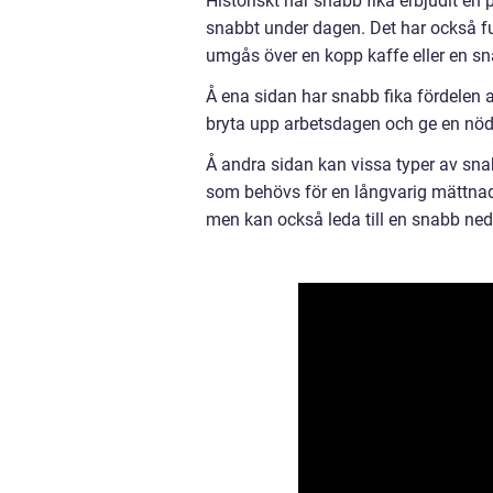
Historiskt har snabb fika erbjudit en p
snabbt under dagen. Det har också f
umgås över en kopp kaffe eller en s
Å ena sidan har snabb fika fördelen a
bryta upp arbetsdagen och ge en nöd
Å andra sidan kan vissa typer av snab
som behövs för en långvarig mättnad.
men kan också leda till en snabb ned