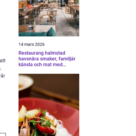
14 mars 2026
Restaurang halmstad
havsnära smaker, familjär
att
känsla och mat med
.
omtanke
vår