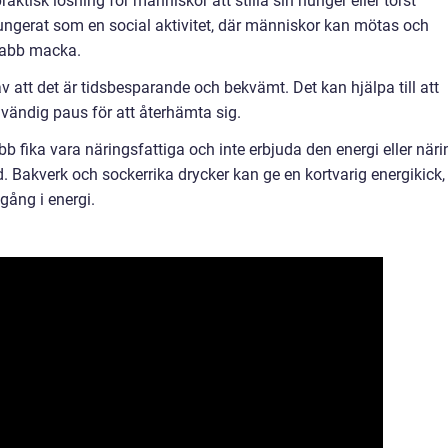
raktisk lösning för människor att stilla sin hunger eller törst
ungerat som en social aktivitet, där människor kan mötas och
nabb macka.
v att det är tidsbesparande och bekvämt. Det kan hjälpa till att
vändig paus för att återhämta sig.
b fika vara näringsfattiga och inte erbjuda den energi eller näri
 Bakverk och sockerrika drycker kan ge en kortvarig energikick,
gång i energi.