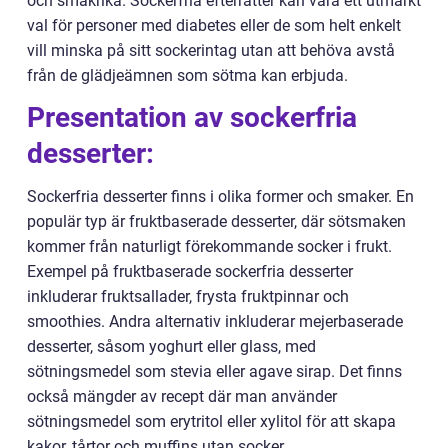
och smakrika. Sockerfria efterrätter kan vara ett utmärkt
val för personer med diabetes eller de som helt enkelt
vill minska på sitt sockerintag utan att behöva avstå
från de glädjeämnen som sötma kan erbjuda.
Presentation av sockerfria
desserter:
Sockerfria desserter finns i olika former och smaker. En
populär typ är fruktbaserade desserter, där sötsmaken
kommer från naturligt förekommande socker i frukt.
Exempel på fruktbaserade sockerfria desserter
inkluderar fruktsallader, frysta fruktpinnar och
smoothies. Andra alternativ inkluderar mejerbaserade
desserter, såsom yoghurt eller glass, med
sötningsmedel som stevia eller agave sirap. Det finns
också mängder av recept där man använder
sötningsmedel som erytritol eller xylitol för att skapa
kakor, tårtor och muffins utan socker.