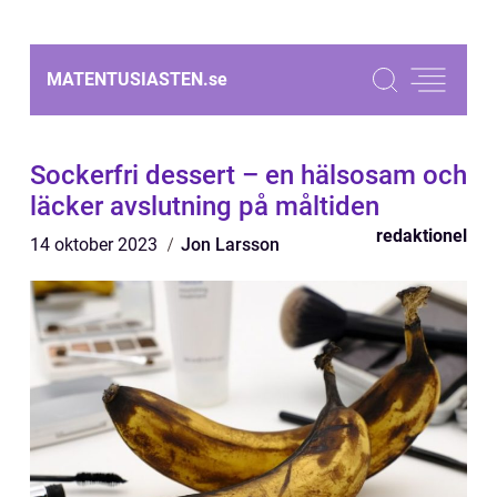
MATENTUSIASTEN.
se
Sockerfri dessert – en hälsosam och
läcker avslutning på måltiden
redaktionel
14 oktober 2023
Jon Larsson