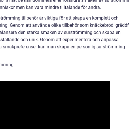
hör är att de kan dominera eller förändra smaken av surströmmi
änniskor men kan vara mindre tilltalande för andra.
trömming tillbehör är viktiga för att skapa en komplett och
ng. Genom att använda olika tillbehör som knäckebröd, gräddfi
 balansera den starka smaken av surströmming och skapa en
sställande och unik. Genom att experimentera och anpassa
gna smakpreferenser kan man skapa en personlig surströmming
römming