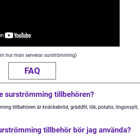
 om hur man serverar surströmming)
FAQ
te surströmming tillbehören?
ng tillbehören är knäckebröd, gräddfil, lök, potatis, lingonsylt,
urströmming tillbehör bör jag använda?