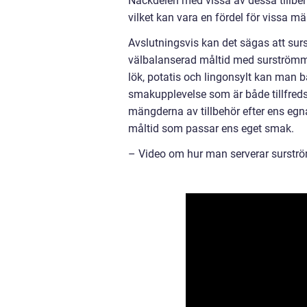
Nackdelen med vissa av dessa tillbe
vilket kan vara en fördel för vissa m
Avslutningsvis kan det sägas att surs
välbalanserad måltid med surströmmi
lök, potatis och lingonsylt kan man
smakupplevelse som är både tillfred
mängderna av tillbehör efter ens e
måltid som passar ens eget smak.
– Video om hur man serverar surst