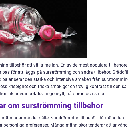
ming tillbehör att välja mellan. En av de mest populära tillbehör
 bas för att lägga på surströmming och andra tillbehör. Gräddfil
k balanserar den starka och intensiva smaken från surströmmin
dess krispighet och friska smak ger en trevlig kontrast till den sal
ör inkluderar potatis, lingonsylt, hårdbröd och smör.
ar om surströmming tillbehör
va mätningar när det gäller surströmming tillbehör, då mängden
å personliga preferenser. Många människor tenderar att använ