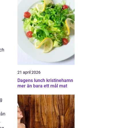
och
21 april 2026
Dagens lunch kristinehamn
mer än bara ett mål mat
ng
rån
.