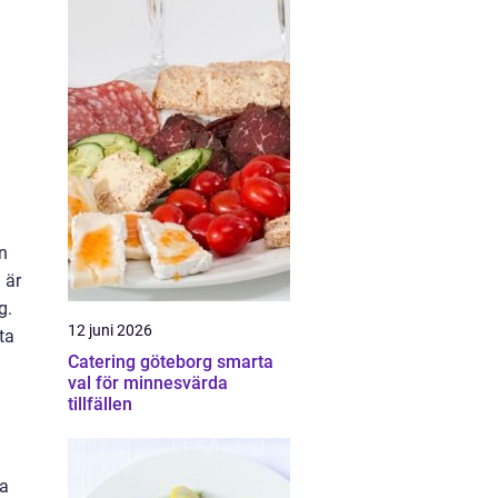
en
 är
g.
12 juni 2026
ta
Catering göteborg smarta
val för minnesvärda
tillfällen
da