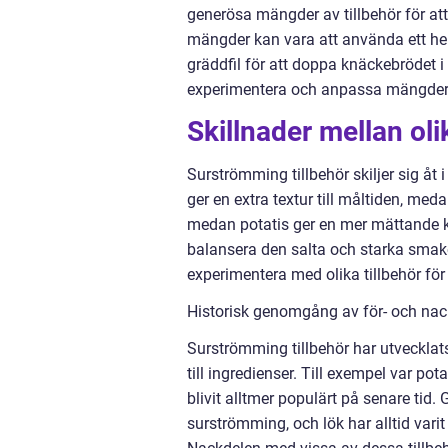
generösa mängder av tillbehör för a
mängder kan vara att använda ett hel
gräddfil för att doppa knäckebrödet i 
experimentera och anpassa mängdern
Skillnader mellan ol
Surströmming tillbehör skiljer sig å
ger en extra textur till måltiden, med
medan potatis ger en mer mättande k
balansera den salta och starka smake
experimentera med olika tillbehör fö
Historisk genomgång av för- och nac
Surströmming tillbehör har utvecklat
till ingredienser. Till exempel var po
blivit alltmer populärt på senare tid.
surströmming, och lök har alltid vari