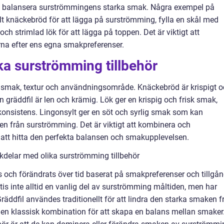
tt balansera surströmmingens starka smak. Några exempel på
t knäckebröd för att lägga på surströmming, fylla en skål med
och strimlad lök för att lägga på toppen. Det är viktigt att
a efter ens egna smakpreferenser.
ika surströmming tillbehör
t i smak, textur och användningsområde. Knäckebröd är krispigt 
an gräddfil är len och krämig. Lök ger en krispig och frisk smak,
onsistens. Lingonsylt ger en söt och syrlig smak som kan
n från surströmming. Det är viktigt att kombinera och
r att hitta den perfekta balansen och smakupplevelsen.
kdelar med olika surströmming tillbehör
s och förändrats över tid baserat på smakpreferenser och tillgå
tatis inte alltid en vanlig del av surströmming måltiden, men har
 Gräddfil användes traditionellt för att lindra den starka smaken f
t en klassisk kombination för att skapa en balans mellan smaker