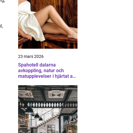
ng,
l,
23 mars 2026
Spahotell dalarna
avkoppling, natur och
matupplevelser i hjärtat av
landskapet