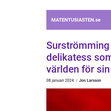
MATENTUSIASTEN.
se
Surströmming ä
delikatess som
världen för si
08 januari 2024
Jon Larsson