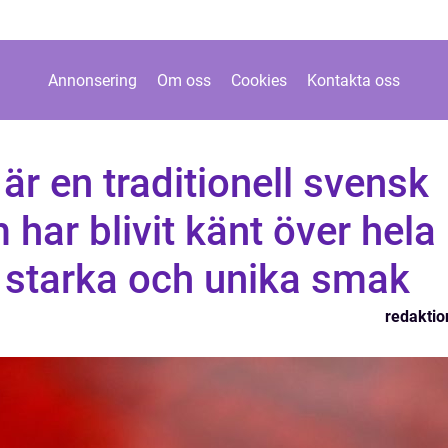
Annonsering
Om oss
Cookies
Kontakta oss
r en traditionell svensk
 har blivit känt över hela
n starka och unika smak
redaktio