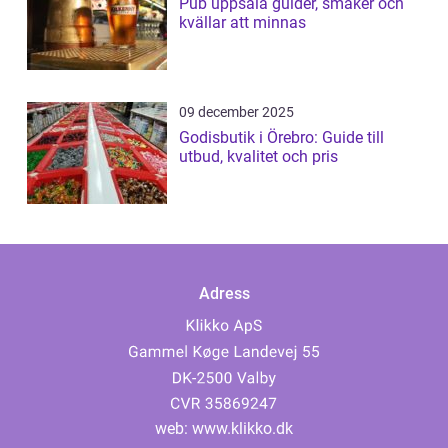
Pub uppsala guider, smaker och
kvällar att minnas
09 december 2025
Godisbutik i Örebro: Guide till
utbud, kvalitet och pris
Adress
web:
www.klikko.dk