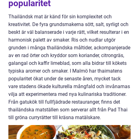
popularitet
Thailändsk mat är känd för sin komplexitet och
kreativitet. De fyra grundsmakerna sött, salt, syrligt och
beskt är väl balanserade i varje rätt, vilket resulterar i en
harmonisk palett av smaker. Ris och nudlar utgör
grunden i många thailändska måltider, ackompanjerade
av en rad örter och kryddor som koriander, citrongräs,
galangal och kaffir limeblad, som alla bidrar till kökets
typiska aromer och smaker. I Malmö har thaimatens
popularitet ökat under de senaste åren, mycket tack
vare stadens ökade kulturella mångfald och invånarnas
vilja att experimentera med nya kulinariska traditioner.
Från gatukök till fullfjädrade restauranger, finns det
thailändska matställen som serverar allt från Pad Thai
till gröna curryrätter till kräsna matälskare.