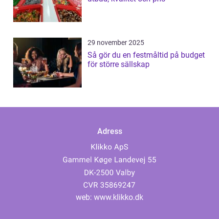
29 november 2025
Så gör du en festmåltid på budget
för större sällskap
Adress
web:
www.klikko.dk