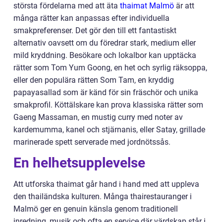
största fördelarna med att äta
thaimat Malmö
är att
många rätter kan anpassas efter individuella
smakpreferenser. Det gör den till ett fantastiskt
alternativ oavsett om du föredrar stark, medium eller
mild kryddning. Besökare och lokalbor kan upptäcka
rätter som Tom Yum Goong, en het och syrlig räksoppa,
eller den populära rätten Som Tam, en kryddig
papayasallad som är känd för sin fräschör och unika
smakprofil. Köttälskare kan prova klassiska rätter som
Gaeng Massaman, en mustig curry med noter av
kardemumma, kanel och stjärnanis, eller Satay, grillade
marinerade spett serverade med jordnötssås.
En helhetsupplevelse
Att utforska thaimat går hand i hand med att uppleva
den thailändska kulturen. Många thairestauranger i
Malmö ger en genuin känsla genom traditionell
inredning, musik och ofta en service där värdskap står i