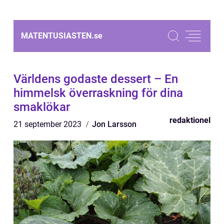
MATENTUSIASTEN.
se
Världens godaste dessert – En
himmelsk överraskning för dina
smaklökar
redaktionel
21 september 2023
Jon Larsson