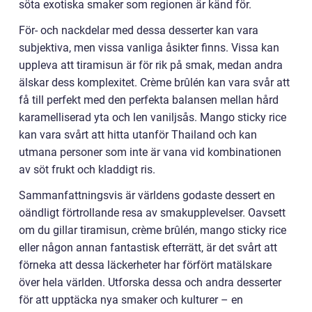
söta exotiska smaker som regionen är känd för.
För- och nackdelar med dessa desserter kan vara
subjektiva, men vissa vanliga åsikter finns. Vissa kan
uppleva att tiramisun är för rik på smak, medan andra
älskar dess komplexitet. Crème brûlén kan vara svår att
få till perfekt med den perfekta balansen mellan hård
karamelliserad yta och len vaniljsås. Mango sticky rice
kan vara svårt att hitta utanför Thailand och kan
utmana personer som inte är vana vid kombinationen
av söt frukt och kladdigt ris.
Sammanfattningsvis är världens godaste dessert en
oändligt förtrollande resa av smakupplevelser. Oavsett
om du gillar tiramisun, crème brûlén, mango sticky rice
eller någon annan fantastisk efterrätt, är det svårt att
förneka att dessa läckerheter har förfört matälskare
över hela världen. Utforska dessa och andra desserter
för att upptäcka nya smaker och kulturer – en