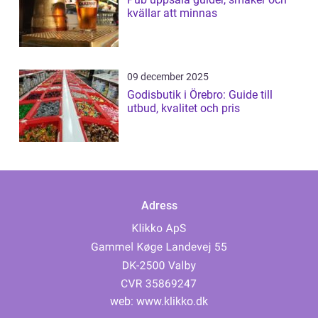
kvällar att minnas
09 december 2025
Godisbutik i Örebro: Guide till
utbud, kvalitet och pris
Adress
web:
www.klikko.dk