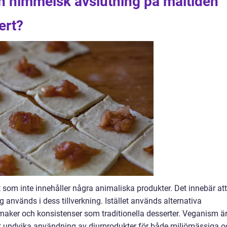
n himmelsk avslutning på måltiden
ert?
t som inte innehåller några animaliska produkter. Det innebär att
 används i dess tillverkning. Istället används alternativa
smaker och konsistenser som traditionella desserter. Veganism ä
 att undvika användning av djurprodukter för både miljömässiga o