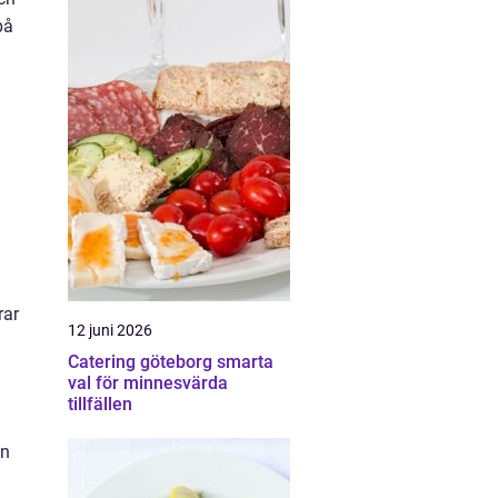
på
rar
12 juni 2026
Catering göteborg smarta
val för minnesvärda
tillfällen
an