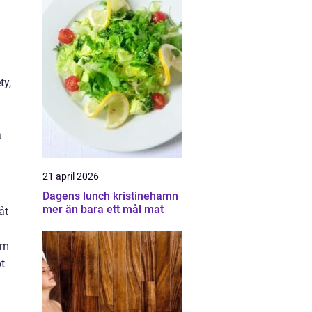
ty,
a
21 april 2026
Dagens lunch kristinehamn
mer än bara ett mål mat
åt
om
pt