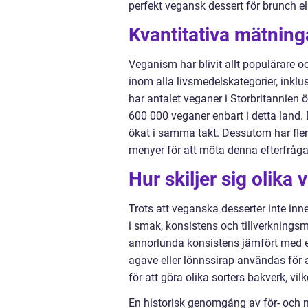
perfekt vegansk dessert för brunch ell
Kvantitativa mätnin
Veganism har blivit allt populärare o
inom alla livsmedelskategorier, inklu
har antalet veganer i Storbritannien
600 000 veganer enbart i detta land.
ökat i samma takt. Dessutom har fler
menyer för att möta denna efterfråga
Hur skiljer sig olika
Trots att veganska desserter inte inne
i smak, konsistens och tillverknings
annorlunda konsistens jämfört med 
agave eller lönnssirap användas för a
för att göra olika sorters bakverk, vilk
En historisk genomgång av för- och 