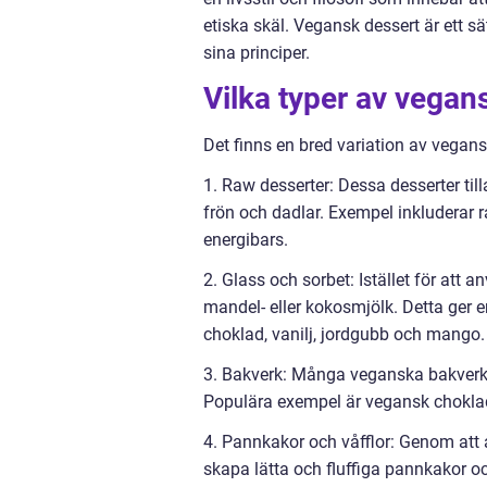
etiska skäl. Vegansk dessert är ett sä
sina principer.
Vilka typer av vegan
Det finns en bred variation av vegansk
1. Raw desserter: Dessa desserter till
frön och dadlar. Exempel inkluderar 
energibars.
2. Glass och sorbet: Istället för att
mandel- eller kokosmjölk. Detta ger e
choklad, vanilj, jordgubb och mango.
3. Bakverk: Många veganska bakverk 
Populära exempel är vegansk choklad
4. Pannkakor och våfflor: Genom at
skapa lätta och fluffiga pannkakor oc