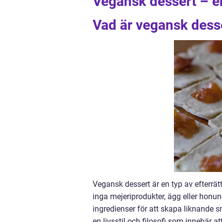
Vegansk dessert – e
Vad är vegansk dess
Vegansk dessert är en typ av efterrät
inga mejeriprodukter, ägg eller honung
ingredienser för att skapa liknande 
en livsstil och filosofi som innebär