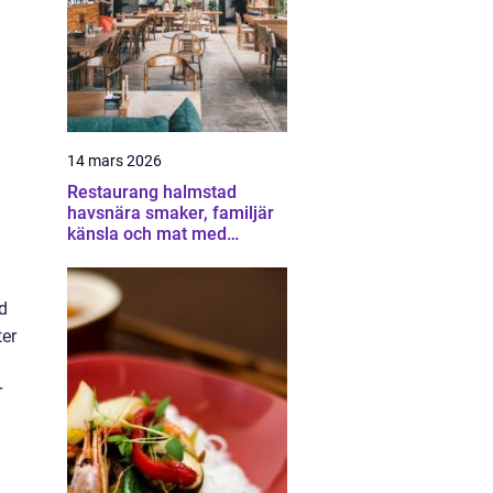
14 mars 2026
Restaurang halmstad
havsnära smaker, familjär
känsla och mat med
omtanke
d
ter
r