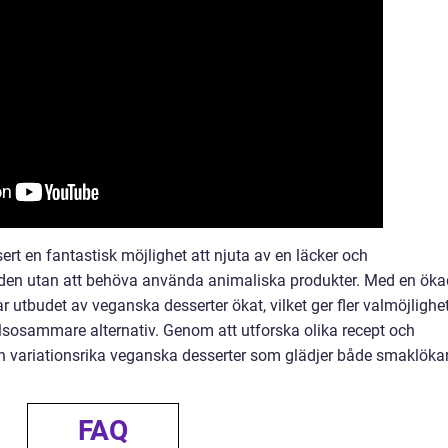
rt en fantastisk möjlighet att njuta av en läcker och
tiden utan att behöva använda animaliska produkter. Med en öka
r utbudet av veganska desserter ökat, vilket ger fler valmöjlighe
älsosammare alternativ. Genom att utforska olika recept och
 variationsrika veganska desserter som glädjer både smaklöka
FAQ