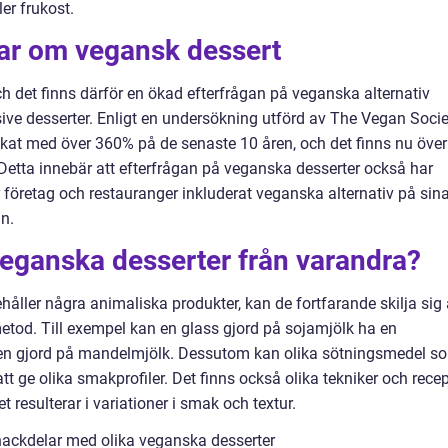
er frukost.
gar om vegansk dessert
ch det finns därför en ökad efterfrågan på veganska alternativ
sive desserter. Enligt en undersökning utförd av The Vegan Socie
 ökat med över 360% på de senaste 10 åren, och det finns nu över
 Detta innebär att efterfrågan på veganska desserter också har
 företag och restauranger inkluderat veganska alternativ på sin
n.
 veganska desserter från varandra?
håller några animaliska produkter, kan de fortfarande skilja sig 
metod. Till exempel kan en glass gjord på sojamjölk ha en
en gjord på mandelmjölk. Dessutom kan olika sötningsmedel s
tt ge olika smakprofiler. Det finns också olika tekniker och rece
et resulterar i variationer i smak och textur.
nackdelar med olika veganska desserter