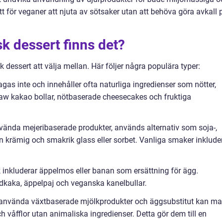
tt för veganer att njuta av sötsaker utan att behöva göra avkall 
sk dessert finns det?
 dessert att välja mellan. Här följer några populära typer:
agas inte och innehåller ofta naturliga ingredienser som nötter,
raw kakao bollar, nötbaserade cheesecakes och fruktiga
 använda mejeribaserade produkter, används alternativ som soja-,
n krämig och smakrik glass eller sorbet. Vanliga smaker inklude
inkluderar äppelmos eller banan som ersättning för ägg.
kaka, äppelpaj och veganska kanelbullar.
t använda växtbaserade mjölkprodukter och äggsubstitut kan m
h våfflor utan animaliska ingredienser. Detta gör dem till en