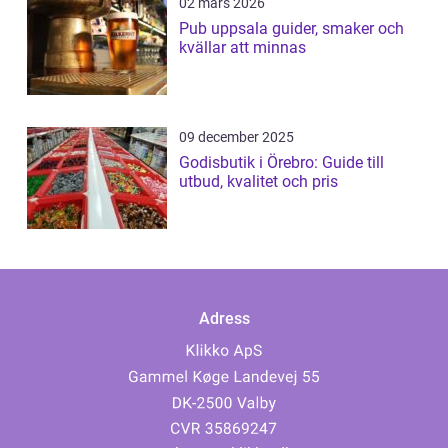
02 mars 2026
Pub uppsala guider, smaker och
kvällar att minnas
09 december 2025
Godisbutik i Örebro: Guide till
utbud, kvalitet och pris
Adress